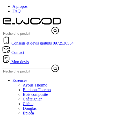
A propos
FAQ
Conseils et devis gratuits
0972536554
Contact
Mon devis
Essences
Ayous Thermo
Bambou Thermo
Bois composite
Châtaignier
Chêne
Douglas
Epicéa