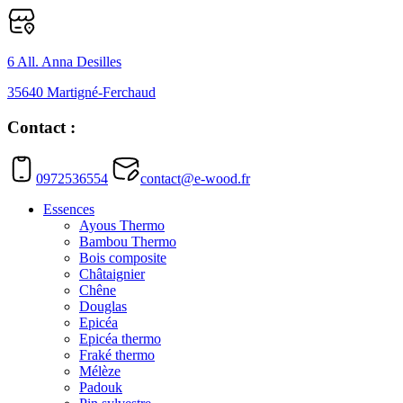
6 All. Anna Desilles
35640 Martigné-Ferchaud
Contact :
0972536554
contact@e-wood.fr
Essences
Ayous Thermo
Bambou Thermo
Bois composite
Châtaignier
Chêne
Douglas
Epicéa
Epicéa thermo
Fraké thermo
Mélèze
Padouk