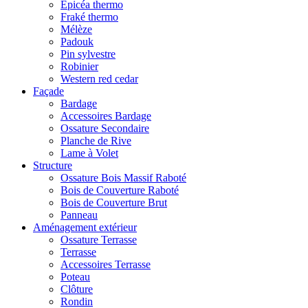
Epicéa thermo
Fraké thermo
Mélèze
Padouk
Pin sylvestre
Robinier
Western red cedar
Façade
Bardage
Accessoires Bardage
Ossature Secondaire
Planche de Rive
Lame à Volet
Structure
Ossature Bois Massif Raboté
Bois de Couverture Raboté
Bois de Couverture Brut
Panneau
Aménagement extérieur
Ossature Terrasse
Terrasse
Accessoires Terrasse
Poteau
Clôture
Rondin