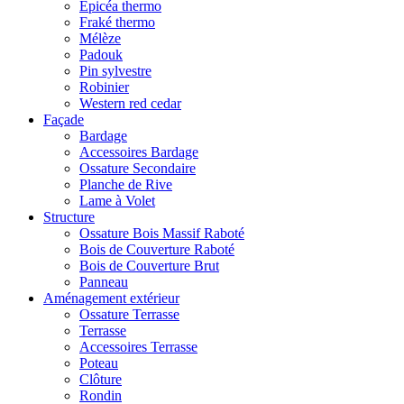
Epicéa thermo
Fraké thermo
Mélèze
Padouk
Pin sylvestre
Robinier
Western red cedar
Façade
Bardage
Accessoires Bardage
Ossature Secondaire
Planche de Rive
Lame à Volet
Structure
Ossature Bois Massif Raboté
Bois de Couverture Raboté
Bois de Couverture Brut
Panneau
Aménagement extérieur
Ossature Terrasse
Terrasse
Accessoires Terrasse
Poteau
Clôture
Rondin