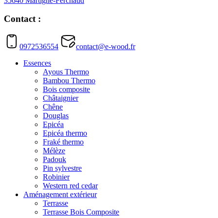
35640 Martigné-Ferchaud
Contact :
0972536554
contact@e-wood.fr
Essences
Ayous Thermo
Bambou Thermo
Bois composite
Châtaignier
Chêne
Douglas
Epicéa
Epicéa thermo
Fraké thermo
Mélèze
Padouk
Pin sylvestre
Robinier
Western red cedar
Aménagement extérieur
Terrasse
Terrasse Bois Composite