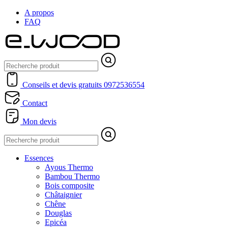
A propos
FAQ
Conseils et devis gratuits
0972536554
Contact
Mon devis
Essences
Ayous Thermo
Bambou Thermo
Bois composite
Châtaignier
Chêne
Douglas
Epicéa