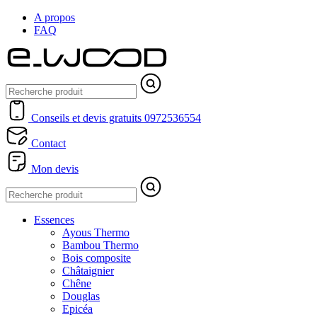
A propos
FAQ
Conseils et devis gratuits
0972536554
Contact
Mon devis
Essences
Ayous Thermo
Bambou Thermo
Bois composite
Châtaignier
Chêne
Douglas
Epicéa