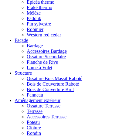
Epicéa thermo
Fraké thermo
Mélèze
Padouk
Pin sylvestre
Robinier
Western red cedar
Façade
Bardage
Accessoires Bardage
Ossature Secondaire
Planche de Rive
Lame à Volet
Structure
Ossature Bois Massif Raboté
Bois de Couverture Raboté
Bois de Couverture Brut
Panneau
Aménagement extérieur
Ossature Terrasse
Terrasse
Accessoires Terrasse
Poteau
Clôture
Rondin