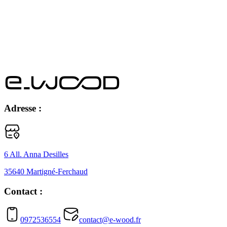
Adresse :
6 All. Anna Desilles
35640 Martigné-Ferchaud
Contact :
0972536554
contact@e-wood.fr