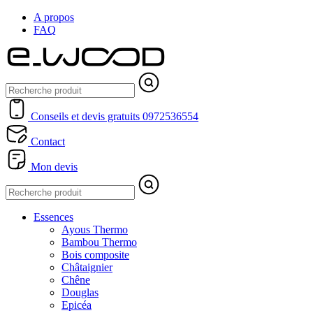
A propos
FAQ
Conseils et devis gratuits
0972536554
Contact
Mon devis
Essences
Ayous Thermo
Bambou Thermo
Bois composite
Châtaignier
Chêne
Douglas
Epicéa