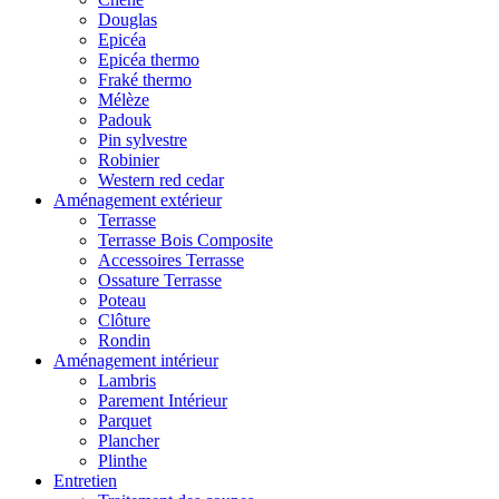
Douglas
Epicéa
Epicéa thermo
Fraké thermo
Mélèze
Padouk
Pin sylvestre
Robinier
Western red cedar
Aménagement extérieur
Terrasse
Terrasse Bois Composite
Accessoires Terrasse
Ossature Terrasse
Poteau
Clôture
Rondin
Aménagement intérieur
Lambris
Parement Intérieur
Parquet
Plancher
Plinthe
Entretien