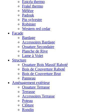
Epicéa thermo
Fraké thermo
Mélèze
Padouk
Pin sylvestre
Robinier
Western red cedar
Façade
Bardage
Accessoires Bardage
Ossature Secondaire
Planche de Rive
Lame à Volet
Structure
Ossature Bois Massif Raboté
Bois de Couverture Raboté
Bois de Couverture Brut
Panneau
Aménagement extérieur
Ossature Terrasse
Terrasse
Accessoires Terrasse
Poteau
Clôture
Rondin