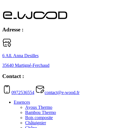
Adresse :
6 All. Anna Desilles
35640 Martigné-Ferchaud
Contact :
0972536554
contact@e-wood.fr
Essences
Ayous Thermo
Bambou Thermo
Bois composite
Châtaignier
Chêne