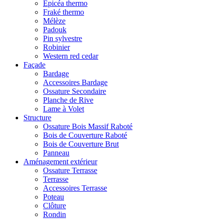
Epicéa thermo
Fraké thermo
Mélèze
Padouk
Pin sylvestre
Robinier
Western red cedar
Façade
Bardage
Accessoires Bardage
Ossature Secondaire
Planche de Rive
Lame à Volet
Structure
Ossature Bois Massif Raboté
Bois de Couverture Raboté
Bois de Couverture Brut
Panneau
Aménagement extérieur
Ossature Terrasse
Terrasse
Accessoires Terrasse
Poteau
Clôture
Rondin