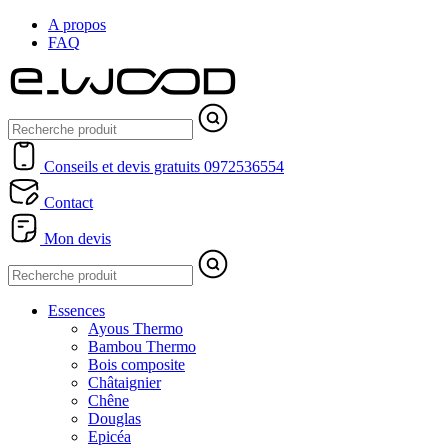
A propos
FAQ
Conseils et devis gratuits
0972536554
Contact
Mon devis
Essences
Ayous Thermo
Bambou Thermo
Bois composite
Châtaignier
Chêne
Douglas
Epicéa