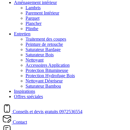
Aménagement intérieur
Lambris
Parement Intérieur
Parquet
Plancher
Plinthe
Entretien
Traitement des coupes
Peinture de retouche
Saturateur Bardage
Saturateur Bois
Nettoyant
Accessoires Application
Protection Bitumineuse
Protection Hydrofuge Bois
Nettoyant Dégriseur
Saturateur Bambou
Inspirations
Offres spéciales
Conseils et devis gratuits
0972536554
Contact