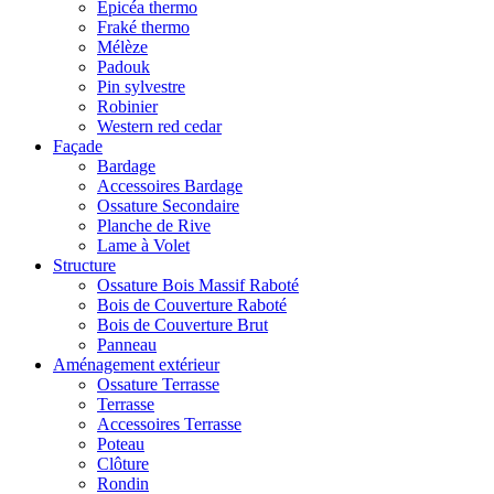
Epicéa thermo
Fraké thermo
Mélèze
Padouk
Pin sylvestre
Robinier
Western red cedar
Façade
Bardage
Accessoires Bardage
Ossature Secondaire
Planche de Rive
Lame à Volet
Structure
Ossature Bois Massif Raboté
Bois de Couverture Raboté
Bois de Couverture Brut
Panneau
Aménagement extérieur
Ossature Terrasse
Terrasse
Accessoires Terrasse
Poteau
Clôture
Rondin