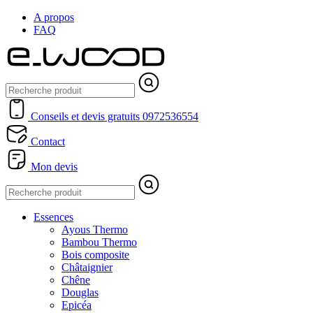
A propos
FAQ
Conseils et devis gratuits
0972536554
Contact
Mon devis
Essences
Ayous Thermo
Bambou Thermo
Bois composite
Châtaignier
Chêne
Douglas
Epicéa