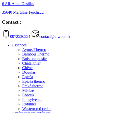
6 All. Anna Desilles
35640 Martigné-Ferchaud
Contact :
0972536554
contact@e-wood.fr
Essences
Ayous Thermo
Bambou Thermo
Bois composite
Châtaignier
Chêne
Douglas
Epicéa
Epicéa thermo
Fraké thermo
Mélèze
Padouk
Pin sylvestre
Robinier
Western red cedar