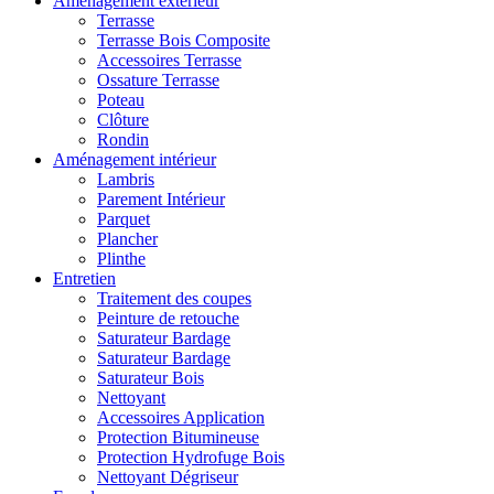
Aménagement extérieur
Terrasse
Terrasse Bois Composite
Accessoires Terrasse
Ossature Terrasse
Poteau
Clôture
Rondin
Aménagement intérieur
Lambris
Parement Intérieur
Parquet
Plancher
Plinthe
Entretien
Traitement des coupes
Peinture de retouche
Saturateur Bardage
Saturateur Bardage
Saturateur Bois
Nettoyant
Accessoires Application
Protection Bitumineuse
Protection Hydrofuge Bois
Nettoyant Dégriseur