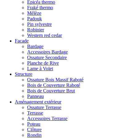
Epicéa thermo
Fraké thermo
Mélèze
Padouk
Pin sylvestre
Robinier
Western red cedar
Façade
Bardage
Accessoires Bardage
Ossature Secondaire
Planche de Rive
Lame à Volet
Structure
Ossature Bois Massif Raboté
Bois de Couverture Raboté
Bois de Couverture Brut
Panneau
Aménagement extérieur
Ossature Terrasse
Terrasse
Accessoires Terrasse
Poteau
Clôture
Rondin