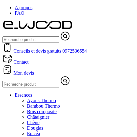
A propos
FAQ
Conseils et devis gratuits
0972536554
Contact
Mon devis
Essences
Ayous Thermo
Bambou Thermo
Bois composite
Châtaignier
Chêne
Douglas
Epicéa