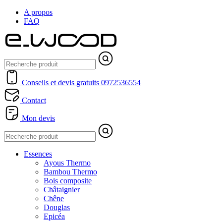
A propos
FAQ
Conseils et devis gratuits
0972536554
Contact
Mon devis
Essences
Ayous Thermo
Bambou Thermo
Bois composite
Châtaignier
Chêne
Douglas
Epicéa