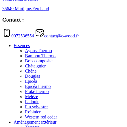
35640 Martigné-Ferchaud
Contact :
0972536554
contact@e-wood.fr
Essences
Ayous Thermo
Bambou Thermo
Bois composite
Châtaignier
Chêne
Douglas
Epicéa
Epicéa thermo
Fraké thermo
Mélèze
Padouk
Pin sylvestre
Robinier
Western red cedar
Aménagement extérieur