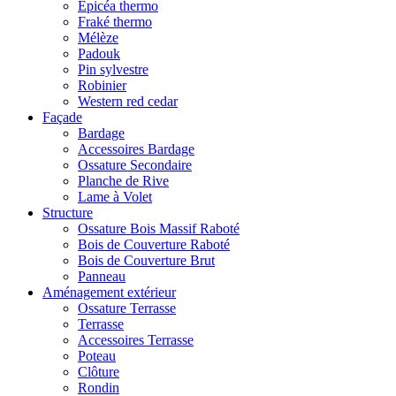
Epicéa thermo
Fraké thermo
Mélèze
Padouk
Pin sylvestre
Robinier
Western red cedar
Façade
Bardage
Accessoires Bardage
Ossature Secondaire
Planche de Rive
Lame à Volet
Structure
Ossature Bois Massif Raboté
Bois de Couverture Raboté
Bois de Couverture Brut
Panneau
Aménagement extérieur
Ossature Terrasse
Terrasse
Accessoires Terrasse
Poteau
Clôture
Rondin