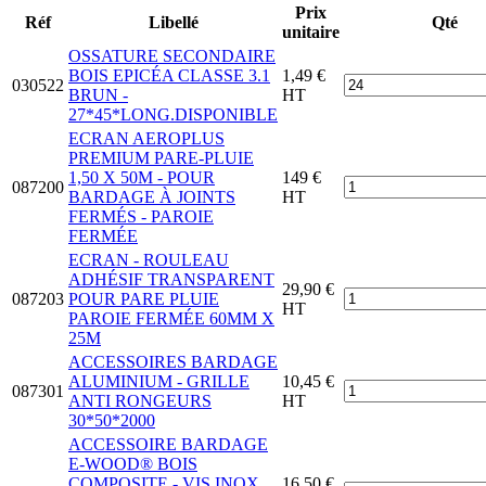
Prix
Réf
Libellé
Qté
unitaire
OSSATURE SECONDAIRE
BOIS EPICÉA CLASSE 3.1
1,49 €
030522
BRUN -
HT
27*45*LONG.DISPONIBLE
ECRAN AEROPLUS
PREMIUM PARE-PLUIE
1,50 X 50M - POUR
149 €
087200
BARDAGE À JOINTS
HT
FERMÉS - PAROIE
FERMÉE
ECRAN - ROULEAU
ADHÉSIF TRANSPARENT
29,90 €
087203
POUR PARE PLUIE
HT
PAROIE FERMÉE 60MM X
25M
ACCESSOIRES BARDAGE
ALUMINIUM - GRILLE
10,45 €
087301
ANTI RONGEURS
HT
30*50*2000
ACCESSOIRE BARDAGE
E-WOOD® BOIS
COMPOSITE - VIS INOX
16,50 €