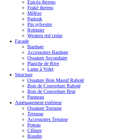
Epicéa thermo
Fraké thermo
Mélèze
Padouk
Pin sylvestre
Robinier
Western red cedar
Façade
Bardage
Accessoires Bardage
Ossature Secondaire
Planche de Rive
Lame à Volet
Structure
Ossature Bois Massif Raboté
Bois de Couverture Raboté
Bois de Couverture Brut
Panneau
Aménagement extérieur
Ossature Terrasse
Terrasse
Accessoires Terrasse
Poteau
Clôture
Rondin