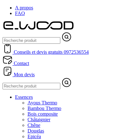
A propos
FAQ
Conseils et devis gratuits
0972536554
Contact
Mon devis
Essences
Ayous Thermo
Bambou Thermo
Bois composite
Châtaignier
Chêne
Douglas
Epicéa