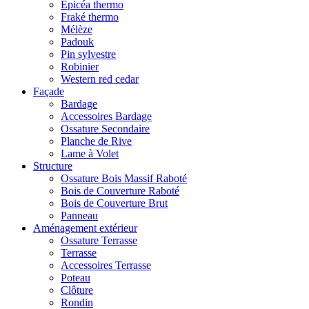
Epicéa thermo
Fraké thermo
Mélèze
Padouk
Pin sylvestre
Robinier
Western red cedar
Façade
Bardage
Accessoires Bardage
Ossature Secondaire
Planche de Rive
Lame à Volet
Structure
Ossature Bois Massif Raboté
Bois de Couverture Raboté
Bois de Couverture Brut
Panneau
Aménagement extérieur
Ossature Terrasse
Terrasse
Accessoires Terrasse
Poteau
Clôture
Rondin