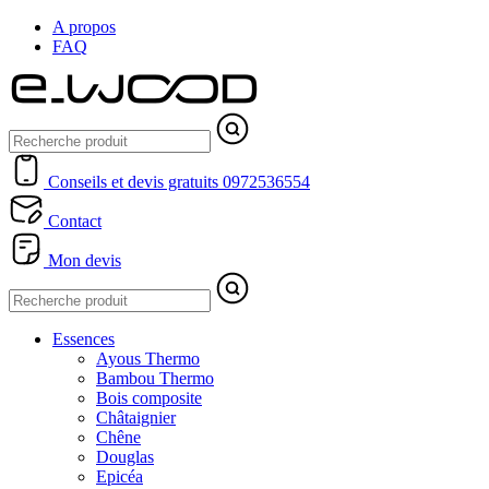
A propos
FAQ
Conseils et devis gratuits
0972536554
Contact
Mon devis
Essences
Ayous Thermo
Bambou Thermo
Bois composite
Châtaignier
Chêne
Douglas
Epicéa