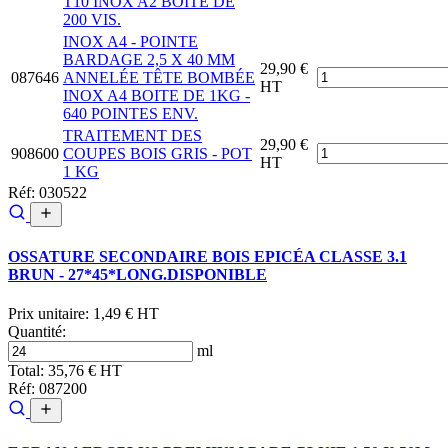
T10 INOX A2 BOITE DE
200 VIS.
INOX A4 - POINTE
BARDAGE 2,5 X 40 MM
29,90 €
087646
ANNELÉE TÊTE BOMBÉE
HT
INOX A4 BOITE DE 1KG -
640 POINTES ENV.
TRAITEMENT DES
29,90 €
908600
COUPES BOIS GRIS - POT
HT
1 KG
Réf: 030522
OSSATURE SECONDAIRE BOIS EPICÉA CLASSE 3.1
BRUN - 27*45*LONG.DISPONIBLE
Prix unitaire:
1,49 € HT
Quantité:
ml
Total:
35,76 € HT
Réf: 087200