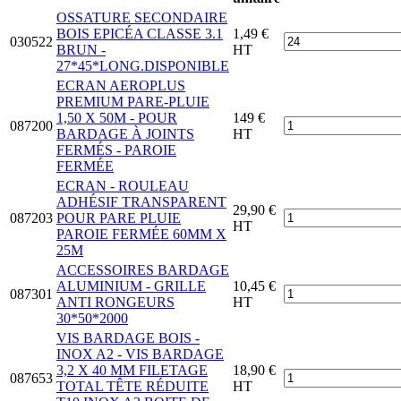
OSSATURE SECONDAIRE
BOIS EPICÉA CLASSE 3.1
1,49 €
030522
BRUN -
HT
27*45*LONG.DISPONIBLE
ECRAN AEROPLUS
PREMIUM PARE-PLUIE
1,50 X 50M - POUR
149 €
087200
BARDAGE À JOINTS
HT
FERMÉS - PAROIE
FERMÉE
ECRAN - ROULEAU
ADHÉSIF TRANSPARENT
29,90 €
087203
POUR PARE PLUIE
HT
PAROIE FERMÉE 60MM X
25M
ACCESSOIRES BARDAGE
ALUMINIUM - GRILLE
10,45 €
087301
ANTI RONGEURS
HT
30*50*2000
VIS BARDAGE BOIS -
INOX A2 - VIS BARDAGE
3,2 X 40 MM FILETAGE
18,90 €
087653
TOTAL TÊTE RÉDUITE
HT