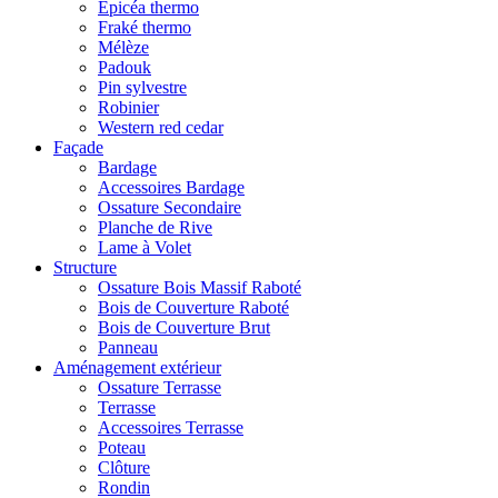
Epicéa thermo
Fraké thermo
Mélèze
Padouk
Pin sylvestre
Robinier
Western red cedar
Façade
Bardage
Accessoires Bardage
Ossature Secondaire
Planche de Rive
Lame à Volet
Structure
Ossature Bois Massif Raboté
Bois de Couverture Raboté
Bois de Couverture Brut
Panneau
Aménagement extérieur
Ossature Terrasse
Terrasse
Accessoires Terrasse
Poteau
Clôture
Rondin