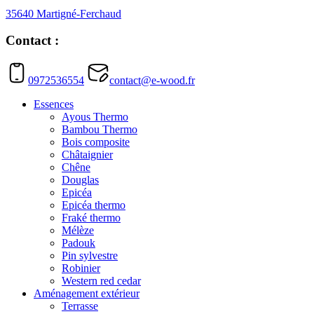
35640 Martigné-Ferchaud
Contact :
0972536554
contact@e-wood.fr
Essences
Ayous Thermo
Bambou Thermo
Bois composite
Châtaignier
Chêne
Douglas
Epicéa
Epicéa thermo
Fraké thermo
Mélèze
Padouk
Pin sylvestre
Robinier
Western red cedar
Aménagement extérieur
Terrasse