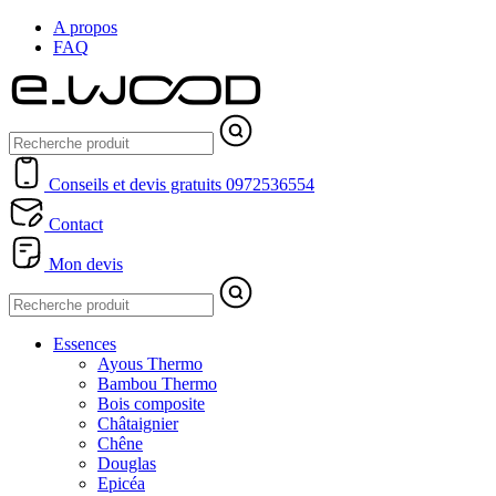
A propos
FAQ
Conseils et devis gratuits
0972536554
Contact
Mon devis
Essences
Ayous Thermo
Bambou Thermo
Bois composite
Châtaignier
Chêne
Douglas
Epicéa