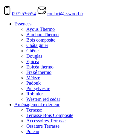
0972536554
contact@e-wood.fr
Essences
Ayous Thermo
Bambou Thermo
Bois composite
Châtaignier
Chêne
Douglas
Epicéa
Epicéa thermo
Fraké thermo
Mélèze
Padouk
Pin sylvestre
Robinier
Western red cedar
Aménagement extérieur
Terrasse
Terrasse Bois Composite
Accessoires Terrasse
Ossature Terrasse
Poteau