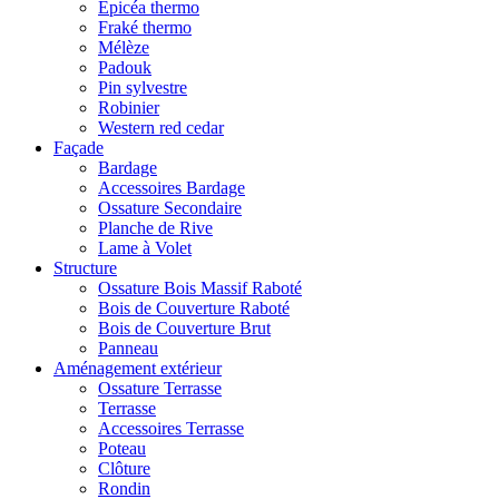
Epicéa thermo
Fraké thermo
Mélèze
Padouk
Pin sylvestre
Robinier
Western red cedar
Façade
Bardage
Accessoires Bardage
Ossature Secondaire
Planche de Rive
Lame à Volet
Structure
Ossature Bois Massif Raboté
Bois de Couverture Raboté
Bois de Couverture Brut
Panneau
Aménagement extérieur
Ossature Terrasse
Terrasse
Accessoires Terrasse
Poteau
Clôture
Rondin