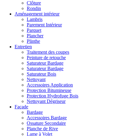
Clôture
Rondin
Aménagement intérieur
Lambris
Parement Intérieur
Parquet
Plancher
Plinthe
Entretien
Traitement des coupes
Peinture de retouche
Saturateur Bardage
Saturateur Bardage
Saturateur Bois
Nettoyant
Accessoires Application
Protection Bitumineuse
Protection Hydrofuge Bois
Nettoyant Dégriseur
Façade
Bardage
Accessoires Bardage
Ossature Secondaire
Planche de Rive
Lame à Volet