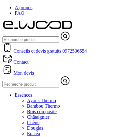
A propos
FAQ
Conseils et devis gratuits
0972536554
Contact
Mon devis
Essences
Ayous Thermo
Bambou Thermo
Bois composite
Châtaignier
Chêne
Douglas
Epicéa