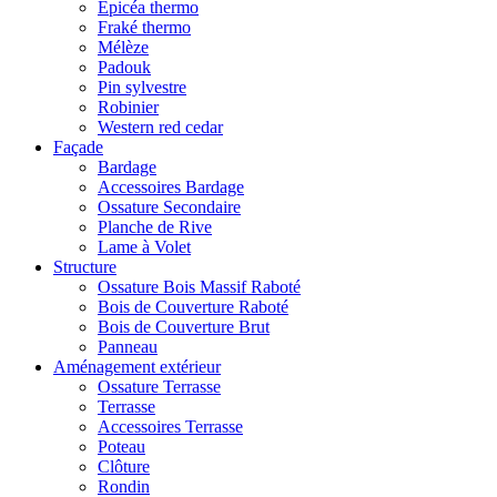
Epicéa thermo
Fraké thermo
Mélèze
Padouk
Pin sylvestre
Robinier
Western red cedar
Façade
Bardage
Accessoires Bardage
Ossature Secondaire
Planche de Rive
Lame à Volet
Structure
Ossature Bois Massif Raboté
Bois de Couverture Raboté
Bois de Couverture Brut
Panneau
Aménagement extérieur
Ossature Terrasse
Terrasse
Accessoires Terrasse
Poteau
Clôture
Rondin