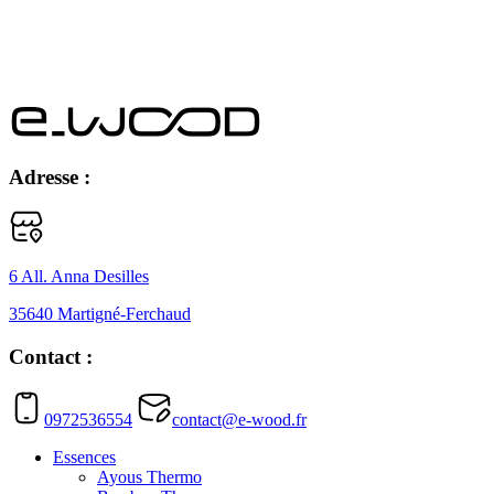
Adresse :
6 All. Anna Desilles
35640 Martigné-Ferchaud
Contact :
0972536554
contact@e-wood.fr
Essences
Ayous Thermo