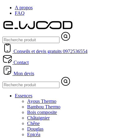
A propos
FAQ
Conseils et devis gratuits
0972536554
Contact
Mon devis
Essences
Ayous Thermo
Bambou Thermo
Bois composite
Châtaignier
Chêne
Douglas
Epicéa