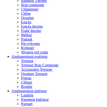
Bambou Thermo
Bois composite
Châtaignier
Chêne
Douglas
Epicéa
Epicéa thermo
Fraké thermo
Mélèze
Padouk
Pin sylvestre
Robinier
Western red cedar
Aménagement extérieur
Terrasse
Terrasse Bois Composite
Accessoires Terrasse
Ossature Terrasse
Poteau
Clôture
Rondin
Aménagement intérieur
Lambris
Parement Intérieur
Parquet