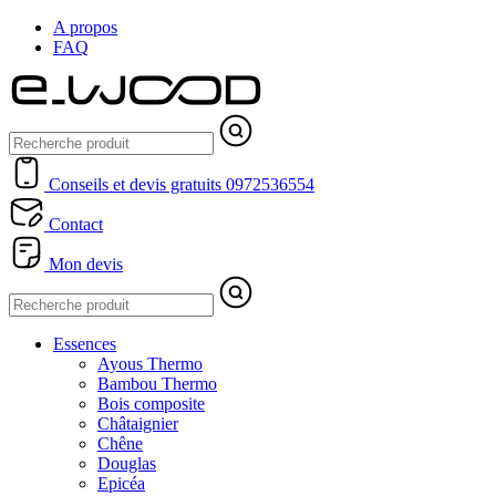
A propos
FAQ
Conseils et devis gratuits
0972536554
Contact
Mon devis
Essences
Ayous Thermo
Bambou Thermo
Bois composite
Châtaignier
Chêne
Douglas
Epicéa