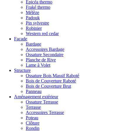
Epicéa thermo
Fraké thermo
Mélèze
Padouk
Pin sylvestre
Robinier
Western red cedar
Façade
Bardage
Accessoires Bardage
Ossature Secondaire
Planche de Rive
Lame à Volet
Structure
Ossature Bois Massif Raboté
Bois de Couverture Raboté
Bois de Couverture Brut
Panneau
Aménagement extérieur
Ossature Terrasse
Terrasse
Accessoires Terrasse
Poteau
Clôture
Rondin