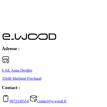
Adresse :
6 All. Anna Desilles
35640 Martigné-Ferchaud
Contact :
0972536554
contact@e-wood.fr