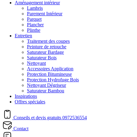
Aménagement intérieur
Lambris
Parement Intérieur
Parquet
Plancher
Plinthe
Entretien
Traitement des coupes
Peinture de retouche
Saturateur Bardage
Saturateur Bois
Nettoyant
Accessoires Application
Protection Bitumineuse
Protection Hydrofuge Bois
Nettoyant Dégriseur
Saturateur Bambou
Inspirations
Offres spéciales
Conseils et devis gratuits
0972536554
Contact