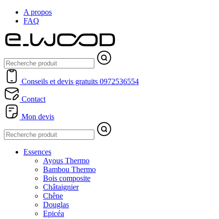
A propos
FAQ
Conseils et devis gratuits
0972536554
Contact
Mon devis
Essences
Ayous Thermo
Bambou Thermo
Bois composite
Châtaignier
Chêne
Douglas
Epicéa