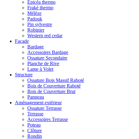
Epicéa thermo
Fraké thermo
Mélèze
Padouk
Pin sylvestre
Robinier
Western red cedar
Façade
Bardage
Accessoires Bardage
Ossature Secondaire
Planche de Rive
Lame à Volet
Structure
Ossature Bois Massif Raboté
Bois de Couverture Raboté
Bois de Couverture Brut
Panneau
Aménagement extérieur
Ossature Terrasse
Terrasse
Accessoires Terrasse
Poteau
Clôture
Rondin