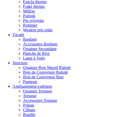
Epicéa thermo
Fraké thermo
Mélèze
Padouk
Pin sylvestre
Robinier
Western red cedar
Façade
Bardage
Accessoires Bardage
Ossature Secondaire
Planche de Rive
Lame à Volet
Structure
Ossature Bois Massif Raboté
Bois de Couverture Raboté
Bois de Couverture Brut
Panneau
Aménagement extérieur
Ossature Terrasse
Terrasse
Accessoires Terrasse
Poteau
Clôture
Rondin