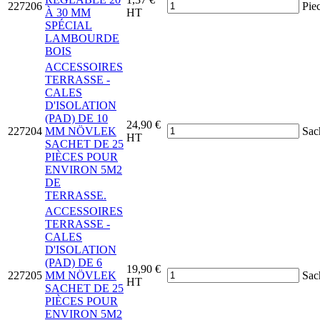
227206
Pie
À 30 MM
HT
SPÉCIAL
LAMBOURDE
BOIS
ACCESSOIRES
TERRASSE -
CALES
D'ISOLATION
(PAD) DE 10
24,90 €
227204
MM NÖVLEK
Sac
HT
SACHET DE 25
PIÈCES POUR
ENVIRON 5M2
DE
TERRASSE.
ACCESSOIRES
TERRASSE -
CALES
D'ISOLATION
(PAD) DE 6
19,90 €
227205
MM NÖVLEK
Sac
HT
SACHET DE 25
PIÈCES POUR
ENVIRON 5M2