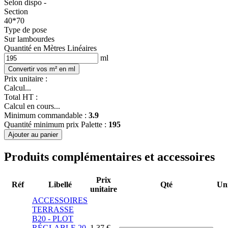
Selon dispo -
Section
40*70
Type de pose
Sur lambourdes
Quantité en Mètres Linéaires
ml
Convertir vos m² en ml
Prix unitaire :
Calcul...
Total HT :
Calcul en cours...
Minimum commandable :
3.9
Quantité minimum prix Palette :
195
Ajouter au panier
Produits complémentaires et accessoires
Prix
Réf
Libellé
Qté
Uni
unitaire
ACCESSOIRES
TERRASSE
B20 - PLOT
RÉGLABLE 20
1,37 €