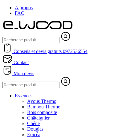
A propos
FAQ
Conseils et devis gratuits
0972536554
Contact
Mon devis
Essences
Ayous Thermo
Bambou Thermo
Bois composite
Châtaignier
Chêne
Douglas
Epicéa