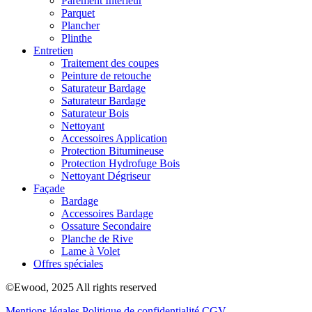
Parement Intérieur
Parquet
Plancher
Plinthe
Entretien
Traitement des coupes
Peinture de retouche
Saturateur Bardage
Saturateur Bardage
Saturateur Bois
Nettoyant
Accessoires Application
Protection Bitumineuse
Protection Hydrofuge Bois
Nettoyant Dégriseur
Façade
Bardage
Accessoires Bardage
Ossature Secondaire
Planche de Rive
Lame à Volet
Offres spéciales
©Ewood, 2025 All rights reserved
Mentions légales
Politique de confidentialité
CGV