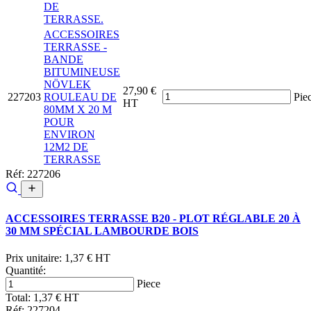
DE
TERRASSE.
ACCESSOIRES
TERRASSE -
BANDE
BITUMINEUSE
NÖVLEK
27,90 €
227203
ROULEAU DE
Pie
HT
80MM X 20 M
POUR
ENVIRON
12M2 DE
TERRASSE
Réf: 227206
ACCESSOIRES TERRASSE B20 - PLOT RÉGLABLE 20 À
30 MM SPÉCIAL LAMBOURDE BOIS
Prix unitaire:
1,37 € HT
Quantité:
Piece
Total:
1,37 € HT
Réf: 227204