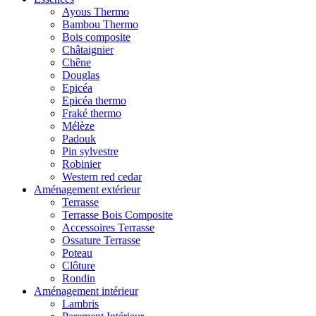
Ayous Thermo
Bambou Thermo
Bois composite
Châtaignier
Chêne
Douglas
Epicéa
Epicéa thermo
Fraké thermo
Mélèze
Padouk
Pin sylvestre
Robinier
Western red cedar
Aménagement extérieur
Terrasse
Terrasse Bois Composite
Accessoires Terrasse
Ossature Terrasse
Poteau
Clôture
Rondin
Aménagement intérieur
Lambris