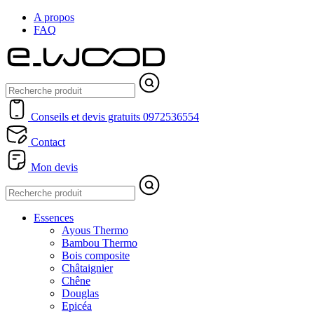
A propos
FAQ
Conseils et devis gratuits
0972536554
Contact
Mon devis
Essences
Ayous Thermo
Bambou Thermo
Bois composite
Châtaignier
Chêne
Douglas
Epicéa