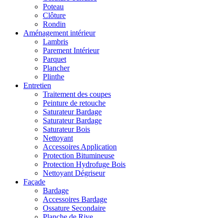
Poteau
Clôture
Rondin
Aménagement intérieur
Lambris
Parement Intérieur
Parquet
Plancher
Plinthe
Entretien
Traitement des coupes
Peinture de retouche
Saturateur Bardage
Saturateur Bardage
Saturateur Bois
Nettoyant
Accessoires Application
Protection Bitumineuse
Protection Hydrofuge Bois
Nettoyant Dégriseur
Façade
Bardage
Accessoires Bardage
Ossature Secondaire
Planche de Rive