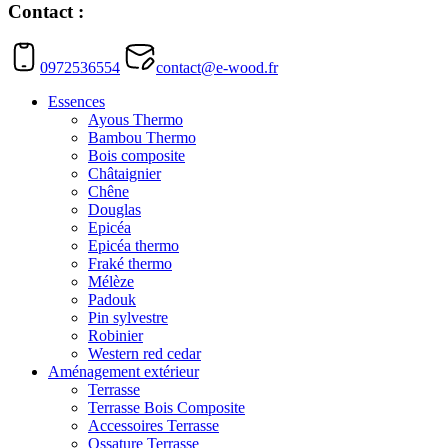
Contact :
0972536554
contact@e-wood.fr
Essences
Ayous Thermo
Bambou Thermo
Bois composite
Châtaignier
Chêne
Douglas
Epicéa
Epicéa thermo
Fraké thermo
Mélèze
Padouk
Pin sylvestre
Robinier
Western red cedar
Aménagement extérieur
Terrasse
Terrasse Bois Composite
Accessoires Terrasse
Ossature Terrasse