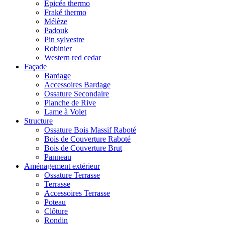
Epicéa thermo
Fraké thermo
Mélèze
Padouk
Pin sylvestre
Robinier
Western red cedar
Façade
Bardage
Accessoires Bardage
Ossature Secondaire
Planche de Rive
Lame à Volet
Structure
Ossature Bois Massif Raboté
Bois de Couverture Raboté
Bois de Couverture Brut
Panneau
Aménagement extérieur
Ossature Terrasse
Terrasse
Accessoires Terrasse
Poteau
Clôture
Rondin