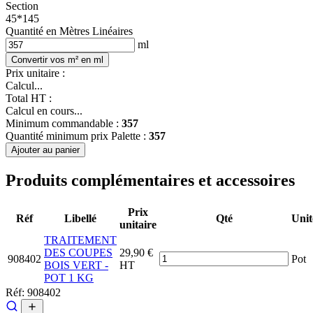
Section
45*145
Quantité en Mètres Linéaires
ml
Convertir vos m² en ml
Prix unitaire :
Calcul...
Total HT :
Calcul en cours...
Minimum commandable :
357
Quantité minimum prix Palette :
357
Ajouter au panier
Produits complémentaires et accessoires
Prix
Réf
Libellé
Qté
Unit
unitaire
TRAITEMENT
DES COUPES
29,90 €
908402
Pot
BOIS VERT -
HT
POT 1 KG
Réf: 908402