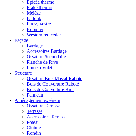
Epicéa thermo
Fraké thermo
Mélèze
Padouk
Pin sylvestre
Robinier
Western red cedar
Façade
Bardage
Accessoires Bardage
Ossature Secondaire
Planche de Rive
Lame à Volet
Structure
Ossature Bois Massif Raboté
Bois de Couverture Raboté
Bois de Couverture Brut
Panneau
Aménagement extérieur
Ossature Terrasse
Terrasse
Accessoires Terrasse
Poteau
Clôture
Rondin