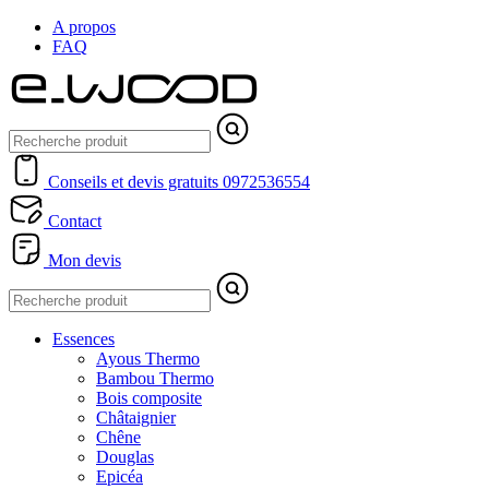
A propos
FAQ
Conseils et devis gratuits
0972536554
Contact
Mon devis
Essences
Ayous Thermo
Bambou Thermo
Bois composite
Châtaignier
Chêne
Douglas
Epicéa