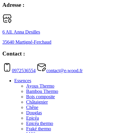
Adresse :
6 All. Anna Desilles
35640 Martigné-Ferchaud
Contact :
0972536554
contact@e-wood.fr
Essences
Ayous Thermo
Bambou Thermo
Bois composite
Châtaignier
Chêne
Douglas
Epicéa
Epicéa thermo
Fraké thermo