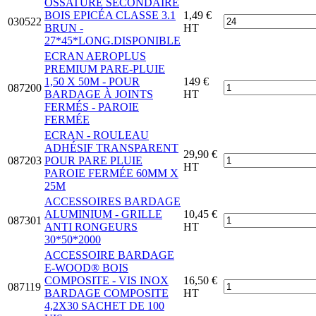
OSSATURE SECONDAIRE
BOIS EPICÉA CLASSE 3.1
1,49 €
030522
BRUN -
HT
27*45*LONG.DISPONIBLE
ECRAN AEROPLUS
PREMIUM PARE-PLUIE
1,50 X 50M - POUR
149 €
087200
BARDAGE À JOINTS
HT
FERMÉS - PAROIE
FERMÉE
ECRAN - ROULEAU
ADHÉSIF TRANSPARENT
29,90 €
087203
POUR PARE PLUIE
HT
PAROIE FERMÉE 60MM X
25M
ACCESSOIRES BARDAGE
ALUMINIUM - GRILLE
10,45 €
087301
ANTI RONGEURS
HT
30*50*2000
ACCESSOIRE BARDAGE
E-WOOD® BOIS
COMPOSITE - VIS INOX
16,50 €
087119
BARDAGE COMPOSITE
HT
4,2X30 SACHET DE 100