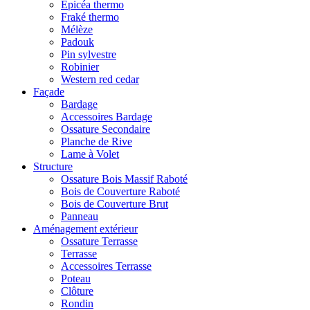
Epicéa thermo
Fraké thermo
Mélèze
Padouk
Pin sylvestre
Robinier
Western red cedar
Façade
Bardage
Accessoires Bardage
Ossature Secondaire
Planche de Rive
Lame à Volet
Structure
Ossature Bois Massif Raboté
Bois de Couverture Raboté
Bois de Couverture Brut
Panneau
Aménagement extérieur
Ossature Terrasse
Terrasse
Accessoires Terrasse
Poteau
Clôture
Rondin