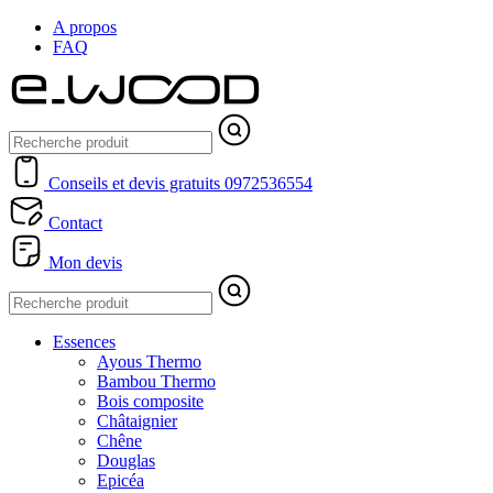
A propos
FAQ
Conseils et devis gratuits
0972536554
Contact
Mon devis
Essences
Ayous Thermo
Bambou Thermo
Bois composite
Châtaignier
Chêne
Douglas
Epicéa