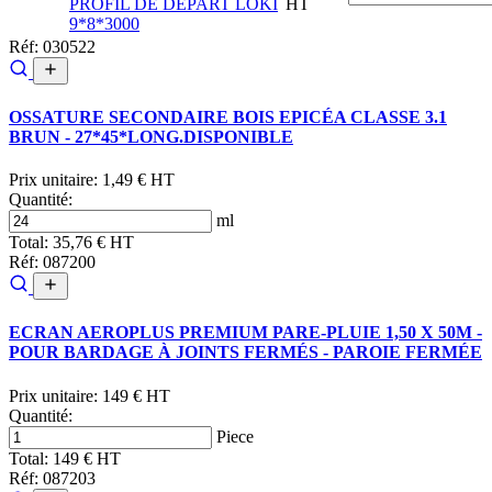
PROFIL DE DÉPART LOKI
HT
9*8*3000
Réf: 030522
OSSATURE SECONDAIRE BOIS EPICÉA CLASSE 3.1
BRUN - 27*45*LONG.DISPONIBLE
Prix unitaire:
1,49 € HT
Quantité:
ml
Total:
35,76 € HT
Réf: 087200
ECRAN AEROPLUS PREMIUM PARE-PLUIE 1,50 X 50M -
POUR BARDAGE À JOINTS FERMÉS - PAROIE FERMÉE
Prix unitaire:
149 € HT
Quantité:
Piece
Total:
149 € HT
Réf: 087203