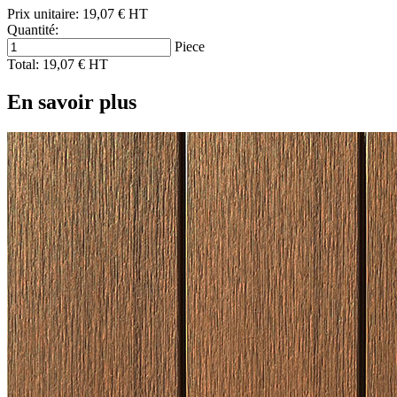
Prix unitaire:
19,07 € HT
Quantité:
Piece
Total:
19,07 € HT
En savoir plus