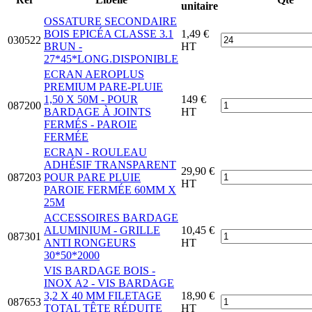
unitaire
OSSATURE SECONDAIRE
BOIS EPICÉA CLASSE 3.1
1,49 €
030522
BRUN -
HT
27*45*LONG.DISPONIBLE
ECRAN AEROPLUS
PREMIUM PARE-PLUIE
1,50 X 50M - POUR
149 €
087200
BARDAGE À JOINTS
HT
FERMÉS - PAROIE
FERMÉE
ECRAN - ROULEAU
ADHÉSIF TRANSPARENT
29,90 €
087203
POUR PARE PLUIE
HT
PAROIE FERMÉE 60MM X
25M
ACCESSOIRES BARDAGE
ALUMINIUM - GRILLE
10,45 €
087301
ANTI RONGEURS
HT
30*50*2000
VIS BARDAGE BOIS -
INOX A2 - VIS BARDAGE
3,2 X 40 MM FILETAGE
18,90 €
087653
TOTAL TÊTE RÉDUITE
HT