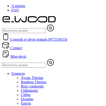
A propos
FAQ
Conseils et devis gratuits
0972536554
Contact
Mon devis
Essences
Ayous Thermo
Bambou Thermo
Bois composite
Châtaignier
Chêne
Douglas
Epicéa