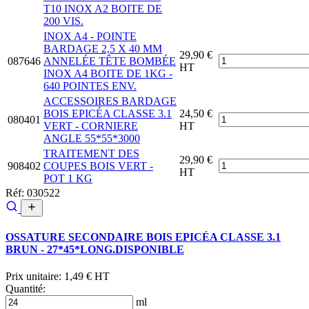
T10 INOX A2 BOITE DE
200 VIS.
INOX A4 - POINTE
BARDAGE 2,5 X 40 MM
29,90 €
087646
ANNELÉE TÊTE BOMBÉE
HT
INOX A4 BOITE DE 1KG -
640 POINTES ENV.
ACCESSOIRES BARDAGE
BOIS EPICÉA CLASSE 3.1
24,50 €
080401
VERT - CORNIERE
HT
ANGLE 55*55*3000
TRAITEMENT DES
29,90 €
908402
COUPES BOIS VERT -
HT
POT 1 KG
Réf: 030522
OSSATURE SECONDAIRE BOIS EPICÉA CLASSE 3.1
BRUN - 27*45*LONG.DISPONIBLE
Prix unitaire:
1,49 € HT
Quantité:
ml