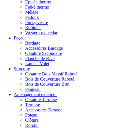
Epicéa thermo
Fraké thermo
Mélèze
Padouk
Pin sylvestre
Robinier
Western red cedar
Façade
Bardage
Accessoires Bardage
Ossature Secondaire
Planche de Rive
Lame à Volet
Structure
Ossature Bois Massif Raboté
Bois de Couverture Raboté
Bois de Couverture Brut
Panneau
Aménagement extérieur
Ossature Terrasse
Terrasse
Accessoires Terrasse
Poteau
Clôture
Rondin