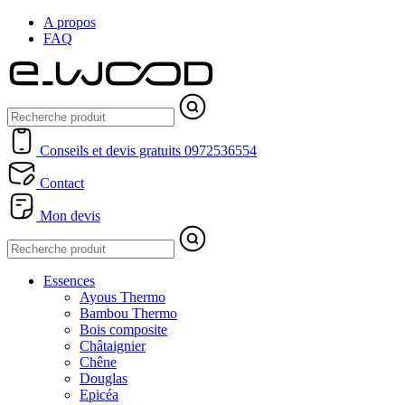
A propos
FAQ
Conseils et devis gratuits
0972536554
Contact
Mon devis
Essences
Ayous Thermo
Bambou Thermo
Bois composite
Châtaignier
Chêne
Douglas
Epicéa