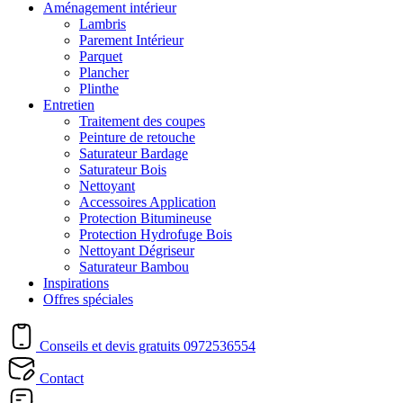
Aménagement intérieur
Lambris
Parement Intérieur
Parquet
Plancher
Plinthe
Entretien
Traitement des coupes
Peinture de retouche
Saturateur Bardage
Saturateur Bois
Nettoyant
Accessoires Application
Protection Bitumineuse
Protection Hydrofuge Bois
Nettoyant Dégriseur
Saturateur Bambou
Inspirations
Offres spéciales
Conseils et devis gratuits
0972536554
Contact