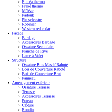
Epicéa thermo
Fraké thermo
Mélèze
Padouk
Pin sylvestre
Robinier
Western red cedar
Façade
Bardage
Accessoires Bardage
Ossature Secondaire
Planche de Rive
Lame à Volet
Structure
Ossature Bois Massif Raboté
Bois de Couverture Raboté
Bois de Couverture Brut
Panneau
Aménagement extérieur
Ossature Terrasse
Terrasse
Accessoires Terrasse
Poteau
Clôture
Rondin